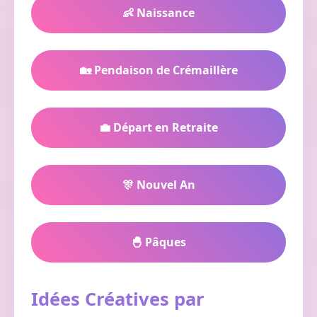
👶 Naissance
🏡 Pendaison de Crémaillère
💼 Départ en Retraite
🎊 Nouvel An
🐣 Pâques
Idées Créatives par