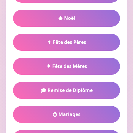
🎄 Noël
👨 Fête des Pères
👩 Fête des Mères
🎓 Remise de Diplôme
💍 Mariages